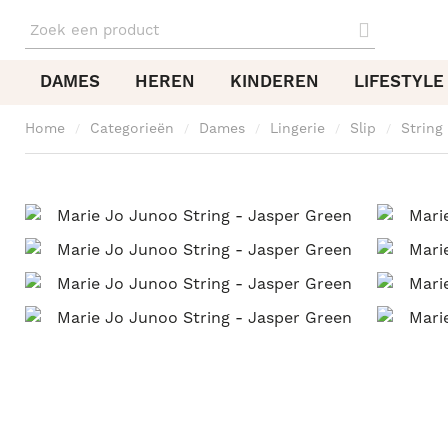
DAMES
HEREN
KINDEREN
LIFESTYLE
Home
Categorieën
Dames
Lingerie
Slip
String