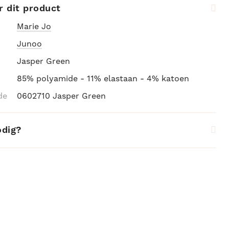
r dit product
Marie Jo
Junoo
Jasper Green
85% polyamide - 11% elastaan - 4% katoen
de
0602710 Jasper Green
odig?