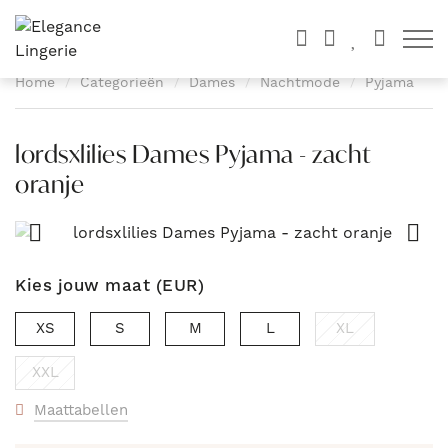
Toon 
Home
Categorieën
Dames
Nachtmode
Pyjama
lordsxlilies Dames Pyjama - zacht
oranje
Kies jouw maat (EUR)
XS
S
M
L
XL
XXL
Maattabellen