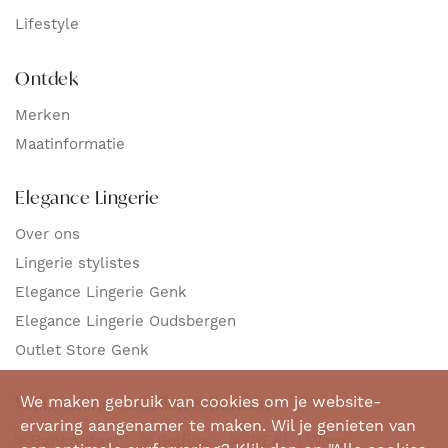
Lifestyle
Ontdek
Merken
Maatinformatie
Elegance Lingerie
Over ons
Lingerie stylistes
Elegance Lingerie Genk
Elegance Lingerie Oudsbergen
Outlet Store Genk
Veilig online bestellen & betalen
We maken gebruik van cookies om je website-
ervaring aangenamer te maken. Wil je genieten van